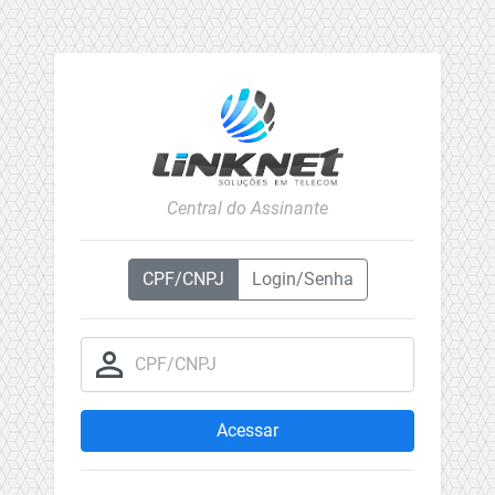
Central do Assinante
CPF/CNPJ
Login/Senha
person_outline
CPF/CNPJ
Acessar